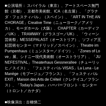
■公演場所： スパイラル（東京）、アートスペース無門
館（京都）、京都市美術館、ICA（名古屋）、「グラナ
ダ・フェスティバル」（スペイン）、「ART IN THE AN
CHORAGE」Creative Time（ニューヨーク／アメリ
カ）、モーダホール（大阪）、CHAPTER（カーディフ
／UK）、TRAMWAY（グラスゴー／UK）、「ウィーン
芸術祭」MESSEPALAST（オーストリア）、ソフィア王
妃芸術センター（マドリッド／スペイン）、Theatre im
Pumpenhaus（ミュンスター／ドイツ）、「Zones of Lo
ve」展、シドニー現代美術館（オーストラリア）、「JU
NEFESTIVAL」Theaterhaus Gessnerallee（チューリッ
ヒ／スイス）、「フェスティバル VISAS」La Luna - Le
Manège（モブージュ／フランス）、「フェスティバル
EXIT」Maison des Arts de Créteil（クレテイユ／フラン
ス）、「Today's Japan」ハーバーフロント・センター
（トロント／カナダ）
■映像演出：古橋悌二