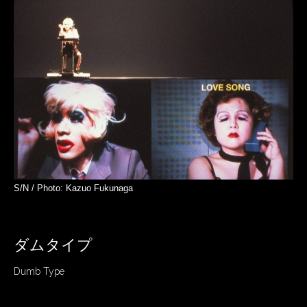
S/N / Photo: Kazuo Fukunaga
ダムタイプ
Dumb Type