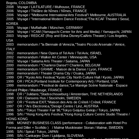
Bogota, COLOMBIA
2008 Voyage / LA FILATURE / Mulhouse, FRANCE
2006 Voyage / Théâtre de Nîmes / Nîmes, FRANCE
2006 Voyage / "Melbourne International Arts Festival"/ Melbourne, AUSTRALIA
2005 Voyage / "International Modern Dance Festival,"The KCAF Theater / Seoul,
KOREA
2005 Voyage / Muffathalle / München, GERMANY
2004 Voyage / YCAM (Yamaguchi Center for Arts and Media) / Yamaguchi, JAPAN
2003 Voyage / REDCAT (Roy and Edna Disney/CalArts Theater) / Los Angeles,
USA
2003 memorandum / "la Biennale di Venezia,"Teatro Piccolo Arsenale / Venice,
ITALY
2002 memorandum / New Opera of Tel Aviv / Tel Aviv, ISRAEL
2002 memorandum / Walker Art Center / Minneapolis, USA
2002 Voyage / Saitama Arts Theater / Saitama, JAPAN
2000 memorandum / "Charleroi Danse"/ Charleroi, BELGIUM
2000 memorandum / GRAME - Maison de la Danse / Lyon, FRANCE
2000 memorandum / Theater Drama City / Osaka, JAPAN
1999 OR / "Kyoto Arts Festival,"Kyoto City North Culture Hall / Kyoto, JAPAN
1999 OR / PICA (Portland Institute for Contemporary Art) / Portland, USA
1999 memorandum / "Festival de danse,"Le Manège Scène Nationale - Espace
Gérard Philipe / Maubeuge, FRANCE
1998 OR / "Julidans,"Stadsschouwburg / Amsterdam, THE NETHERLANDS
1998 OR / Dansens Hus / Stockholm, SWEDEN
1997 OR / "Festival EXIT,"Maison des Arts de Créteil / Créteil, FRANCE
1997 OR / "Ars Electronica,"Design Centre / Linz, AUSTRIA
1996 S/N / "Tokyo Theater Fair 96,"Tokyo Geijutsu Gekijo / Tokyo, JAPAN
1996 S/N / "Hong Kong Arts Festival,"Hong Kong Culture Centre Studio Theatre /
HONG KONG
1996 MONKEY BUSINESS CLASS (performance - Collaboration with Hotel Pro
Forma and Diller + Scofidio ) / Malmø Musikteater Storan / Malmø, SWEDEN
1995 S/N / Spiral / Tokyo, JAPAN
1995 S/N / Cankarjev Dom / Ljubljana, SLOVENIA