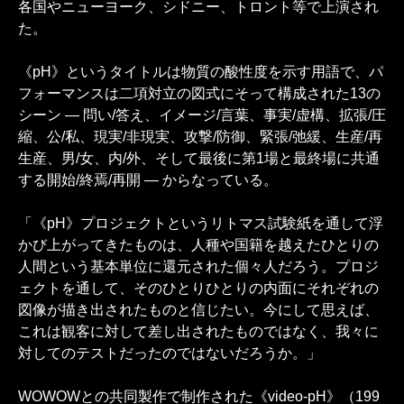
各国やニューヨーク、シドニー、トロント等で上演され
た。
《pH》というタイトルは物質の酸性度を示す用語で、パ
フォーマンスは二項対立の図式にそって構成された13の
シーン ― 問い/答え、イメージ/言葉、事実/虚構、拡張/圧
縮、公/私、現実/非現実、攻撃/防御、緊張/弛緩、生産/再
生産、男/女、内/外、そして最後に第1場と最終場に共通
する開始/終焉/再開 ― からなっている。
「《pH》プロジェクトというリトマス試験紙を通して浮
かび上がってきたものは、人種や国籍を越えたひとりの
人間という基本単位に還元された個々人だろう。プロジ
ェクトを通して、そのひとりひとりの内面にそれぞれの
図像が描き出されたものと信じたい。今にして思えば、
これは観客に対して差し出されたものではなく、我々に
対してのテストだったのではないだろうか。」
WOWOWとの共同製作で制作された《video-pH》（199