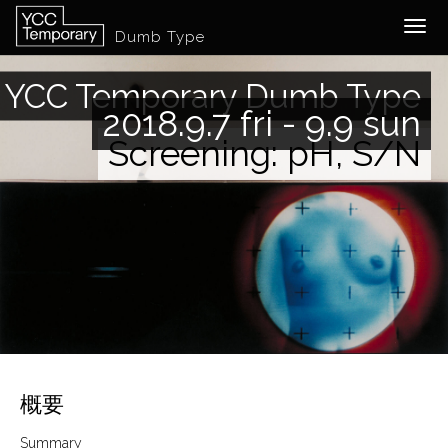
Togg
Dumb Type
navig
YCC Temporary Dumb Type
2018.9.7 fri - 9.9 sun
Screening: pH, S/N
概要
Summary