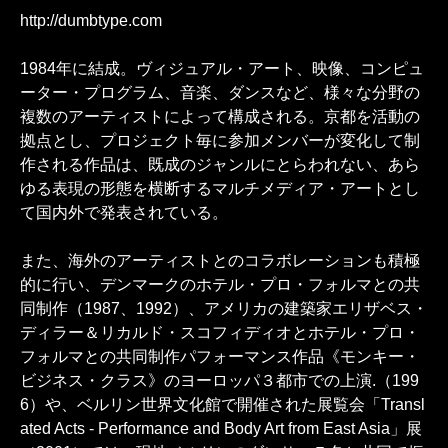
http://dumbtype.com
1984年に結成。ヴィジュアル・アート、映像、コンピュ
ーター・プログラム、音楽、ダンスなど、様々な分野の
複数のアーティストによって構成される。京都を活動の
拠点とし、プロジェクト毎に参加メンバーが変化して制
作される作品は、既成のジャンルにとらわれない、あら
ゆる表現の形態を横断するマルチメディア・アートとし
て国内外で発表されている。
また、海外のアーティストとのコラボレーションも積極
的に行い、デンマークのホテル・プロ・フォルマとの共
同制作（1987、1992）、アメリカの建築家エリザベス・
ディラー＆リカルド・スコフィディオとホテル・プロ・
フォルマとの共同制作パフォーマンス作品《モンキー・
ビジネス・クラス》のヨーロッパ３都市での上演.（199
6）や、ベルリン世界文化館で開催された展覧会「Transl
ated Acts - Performance and Body Art from East Asia」展