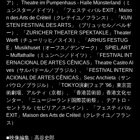
ア）、Theatre im Pumpenhaus - Halle Münsterland（ミ
ュンスター／ドイツ）、「フェスティバル EXIT」Maiso
n des Arts de Créteil（クレテイユ／フランス）、「KUN
STEN FESTIVAL DES ARTS」（ブリュッセル／ベルギ
ー）、「ZURICHER THEATER SPEKTAKLE」Theater
Werft（チューリッヒ／スイス）、「ARHUS FESTUG
E」Musikhuset（オーフス／デンマーク）、SPIEL.ART
– Muffathalle（ミュンヘン／ドイツ）、「FESTIVAL INT
ERNACIONAL DE ARTES CÊNICAS」Theatre Castro Al
ves（サルバドール／ブラジル）、「FESTIVAL INTERN
ACIONAL DE ARTES CÊNICAS」Sesc Anchieta（サン
パウロ／ブラジル）、「TOKYO演劇フェア '96」東京芸
術劇場、アルティ（京都）、「香港芸術節」香港文化セ
ンター、「ニュージーランド国際芸術祭」、テアトロ・
セントラル（セビリア／スペイン）、「フェスティバル
EXIT」Maison des Arts de Créteil（クレテイユ／フラン
ス）
■映像編集：高谷史郎