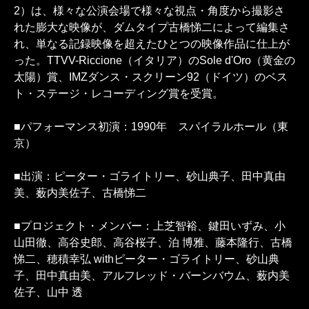
2）は、様々な公演会場で様々な視点・角度から撮影さ
れた膨大な映像が、ダムタイプ古橋悌二によって編集さ
れ、単なる記録映像を超えたひとつの映像作品に仕上が
った。TTVV-Riccione（イタリア）のSole d'Oro（黄金の
太陽）賞、IMZダンス・スクリーン92（ドイツ）のベス
ト・ステージ・レコーディング賞を受賞。
■パフォーマンス初演：1990年 スパイラルホール（東
京）
■出演：ピーター・ゴライトリー、砂山典子、田中真由
美、薮内美佐子、古橋悌二
■プロジェクト・メンバー：上芝智裕、鍵田いずみ、小
山田徹、高谷史郎、高谷桜子、泊 博雅、藤本隆行、古橋
悌二、穂積幸弘 withピーター・ゴライトリー、砂山典
子、田中真由美、アルフレッド・バーンバウム、薮内美
佐子、山中 透