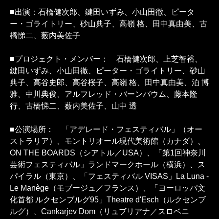
■出演：石橋健次郎、鍵田いずみ、小山田徹、ピータ
ー・ゴライトリー、砂山典子、高嶺 格、田中真由美、古
橋悌二、薮内美佐子
■プロジェクト・メンバー： 石橋健次郎、上芝智裕、
鍵田いずみ、小山田徹、ピーター・ゴライトリー、砂山
典子、高谷史郎、高谷桜子、高嶺 格、田中真由美、泊 博
雅、中川典俊、アルフレッド・バーンバウム、藤本隆
行、古橋悌二、薮内美佐子、山中 透
■公演場所： 「アデレード・フェスティバル」（オー
ストラリア）、モントリオール現代美術館（カナダ）、
ON THE BOARDS（シアトル／USA）、「第1回神奈川
芸術フェスティバル」ランドマークホール（横浜）、ス
パイラル（東京）、「フェスティバル VISAS」La Luna -
Le Manège（モブージュ／フランス）、「ヨーロッパ文
化首都 ルクセンブルグ95」Theatre d'Esch（ルクセンブ
ルグ）、Cankarjev Dom（リュブリアナ／スロベニ