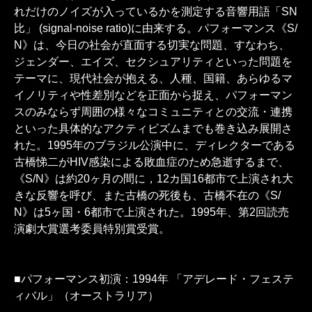
れだけのノイズが入っているかを測定する音響用語「SN
比」 (signal-noise ratio)に由来する。パフォーマンス《S/
N》は、今日の社会が直面する切実な問題、すなわち、
ジェンダー、エイズ、セクシュアリティといった問題を
テーマに、現代社会が抱える、人種、国籍、あらゆるマ
イノリティや性差別などを正面から捉え、パフォーマン
スのみならず周囲の様々なコミュニティとの交流・連携
といった具体的なアクティビズムまでも巻き込み展開さ
れた。1995年のブラジル公演中に、ディレクターである
古橋悌二がHIV感染による敗血症のため急逝するまで、
《S/N》は約20ヶ月の間に，12カ国16都市で上演され大
きな反響を呼び、また古橋の死後も、古橋不在の《S/
N》は5ヶ国・6都市で上演された。1995年、第2回読売
演劇大賞選考委員特別賞受賞。
■パフォーマンス初演：1994年 「アデレード・フェステ
ィバル」（オーストラリア）