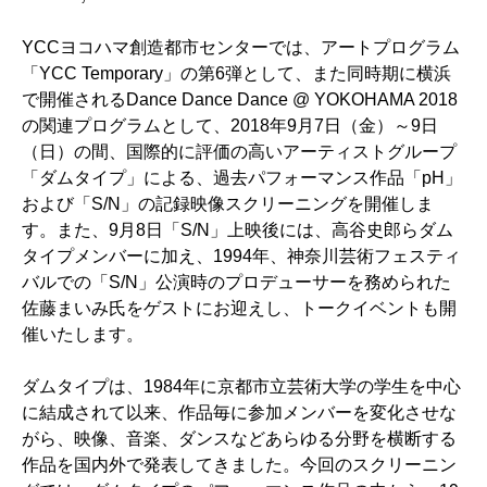
YCCヨコハマ創造都市センターでは、アートプログラム
S/N Photo: Yoko Takatani
「YCC Temporary」の第6弾として、また同時期に横浜
で開催されるDance Dance Dance @ YOKOHAMA 2018
の関連プログラムとして、2018年9月7日（金）～9日
（日）の間、国際的に評価の高いアーティストグループ
「ダムタイプ」による、過去パフォーマンス作品「pH」
および「S/N」の記録映像スクリーニングを開催しま
す。また、9月8日「S/N」上映後には、高谷史郎らダム
タイプメンバーに加え、1994年、神奈川芸術フェスティ
バルでの「S/N」公演時のプロデューサーを務められた
佐藤まいみ氏をゲストにお迎えし、トークイベントも開
催いたします。
ダムタイプは、1984年に京都市立芸術大学の学生を中心
に結成されて以来、作品毎に参加メンバーを変化させな
がら、映像、音楽、ダンスなどあらゆる分野を横断する
作品を国内外で発表してきました。今回のスクリーニン