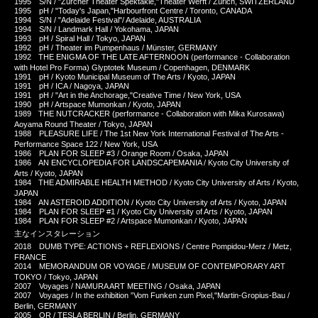
1995 S/N / "Zürcher Theater Spektakle,"Theater Werft / Zürich, SWITZERLAND
1995 pH / "Today's Japan,"Harbourfront Centre / Toronto, CANADA
1994 S/N / "Adelaide Festival"/ Adelaide, AUSTRALIA
1994 S/N / Landmark Hall / Yokohama, JAPAN
1993 pH / Spiral Hall / Tokyo, JAPAN
1992 pH / Theater im Pumpenhaus / Münster, GERMANY
1992 THE ENIGMA OF THE LATE AFTERNOON (performance - Collaboration
with Hotel Pro Forma) Glyptotek Museum / Copenhagen, DENMARK
1991 pH / Kyoto Municipal Museum of The Arts / Kyoto, JAPAN
1991 pH / ICA / Nagoya, JAPAN
1991 pH / "Art in the Anchorage,"Creative Time / New York, USA
1990 pH / Artspace Mumonkan / Kyoto, JAPAN
1989 THE NUTCRACKER (performance - Collaboration with Mika Kurosawa)
Aoyama Round Theater / Tokyo, JAPAN
1988 PLEASURE LIFE / The 1st New York International Festival of The Arts -
Performance Space 122 / New York, USA
1986 PLAN FOR SLEEP #3 / Orange Room / Osaka, JAPAN
1986 AN ENCYCLOPEDIA FOR LANDSCAPEMANIA / Kyoto City University of
Arts / Kyoto, JAPAN
1984 THE ADMIRABLE HEALTH METHOD / Kyoto City University of Arts / Kyoto,
JAPAN
1984 AN ASTEROID ADDITION / Kyoto City University of Arts / Kyoto, JAPAN
1984 PLAN FOR SLEEP #1 / Kyoto City University of Arts / Kyoto, JAPAN
1984 PLAN FOR SLEEP #2 / Artspace Mumonkan / Kyoto, JAPAN
主なインスタレーション
2018 DUMB TYPE: ACTIONS + REFLEXIONS / Centre Pompidou-Merz / Metz,
FRANCE
2014 MEMORANDUM OR VOYAGE / MUSEUM OF CONTEMPORARY ART
TOKYO / Tokyo, JAPAN
2007 Voyages / NAMURA ART MEETING / Osaka, JAPAN
2007 Voyages / In the exhibition ”Vom Funken zum Pixel,"Martin-Gropius-Bau /
Berlin, GERMANY
2005 OR / TESLA BERLIN / Berlin, GERMANY