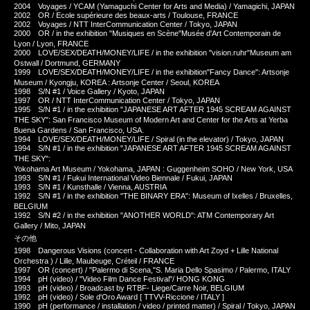
2004 Voyages / YCAM (Yamaguchi Center for Arts and Media) / Yamagichi, JAPAN
2002 OR / Ecole supérieure des beaux-arts / Toulouse, FRANCE
2002 Voyages / NTT InterCommunication Center / Tokyo, JAPAN
2000 OR / in the exhibition "Musiques en Scène"Musée d'Art Contemporain de
Lyon / Lyon, FRANCE
2000 LOVE/SEX/DEATH/MONEY/LIFE / in the exhibition "vision.ruhr"Museum am
Ostwall / Dortmund, GERMANY
1999 LOVE/SEX/DEATH/MONEY/LIFE / in the exhibition"Fancy Dance": Artsonje
Museum / Kyongju, KOREA : Artsonje Center / Seoul, KOREA
1998 S/N #1 / Voice Gallery / Kyoto, JAPAN
1997 OR / NTT InterCommunication Center / Tokyo, JAPAN
1995 S/N #1 / in the exhibition "JAPANESE ART AFTER 1945 SCREAM AGAINST
THE SKY": San Francisco Museum of Modern Art and Center for the Arts at Yerba
Buena Gardens / San Francisco, USA.
1994 LOVE/SEX/DEATH/MONEY/LIFE / Spiral (in the elevator) / Tokyo, JAPAN
1994 S/N #1 / in the exhibition "JAPANESE ART AFTER 1945 SCREAM AGAINST
THE SKY":
Yokohama Art Museum / Yokohama, JAPAN : Guggenheim SOHO / New York, USA
1993 S/N #1 / Fukui International Video Biennale / Fukui, JAPAN
1993 S/N #1 / Kunsthalle / Vienna, AUSTRIA
1992 S/N #1 / in the exhibition "THE BINARY ERA": Museum of Ixelles / Bruxelles,
BELGIUM
1992 S/N #2 / in the exhibition "ANOTHER WORLD": ATM Contemporary Art
Gallery / Mito, JAPAN
その他
1998 Dangerous Visions (concert - Collaboration with Art Zoyd + Lille National
Orchestra ) / Lille, Maubeuge, Créteil / FRANCE
1997 OR (concert) / "Palermo di Scena,"S. Maria Dello Spasimo / Palermo, ITALY
1994 pH (video) / "Video Film Dance Festival"/ HONG KONG
1993 pH (video) / Broadcast by RTBF- Liege/Carre Noir, BELGIUM
1992 pH (video) / Sole d'Oro Award [ TTVV-Riccione / ITALY ]
1990 pH (performance / installation / video / printed matter) / Spiral / Tokyo, JAPAN