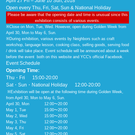
April 27 Fri – June 10 Sun, 2018
Open every Thu, Fri, Sat, Sun & National Holiday
Please be aware that the opening date and time is unusual since this
exhibition consists of various events.
※Close on Mon, Tue, Wed. However, open during Golden Week from
April 30, Mon to May 6, Sun.
※During exhibition, various events by Neighbors such as craft
workshop, language lesson, cooking class, selling goods, serving food
/ drink will take place. Event schedule will be announced about a week
before the event both on this website and YCC's official Facebook.
Event Schedule
Opening Time:
Thu・Fri 15:00-20:00
Sat・Sun・National Holiday 12:00-20:00
※Exhibition will be open at the following time during Golden Week,
from April 30, Mon to May 6, Sun.
April 30, Mon
12:00〜20:00
May 1, Tue
15:00〜20:00
May 2, Wed
15:00〜20:00
May 3, Thu
12:00〜20:00
May 4, Fri
12:00〜20:00
May 5, Sat
12:00〜20:00