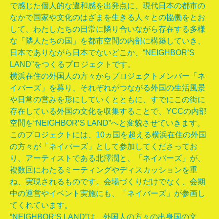
で感じた個人的な違和感を出発点に、現代日本の都市の
なかで国家や文化のはざまを生きる人々との協働をとお
して、わたしたちの日常に隣り合いながら存在する多様
な「隣人たちの国」を都市空間の内部に構築していき、
日本でありながら日本でないどこか、“NEIGHBOR’S
LAND”をつくるプロジェクトです。
横浜在住の外国人の方々からプロジェクトメンバー「ネ
イバーズ」を募り、それぞれがつながる外国の生活風景
や日常の営みを形にしていくとともに、すでにこの街に
存在している外国の文化を収集することで、YCCの内部
空間を“NEIGHBOR’S LAND”へと変貌させていきます。
このプロジェクトには、10ヵ国を超える横浜在住の外国
の方々が「ネイバーズ」として参加してくださってお
り、アーティストである北澤潤と、「ネイバーズ」が、
複数回にわたるミーティングやディスカッションを重
ね、実現されるものです。会場づくりだけでなく、会期
中の運営やイベント実施にも、「ネイバーズ」が参画し
てくれています。
“NEIGHBOR‘S LAND”は、外国人の方々の出身国の文