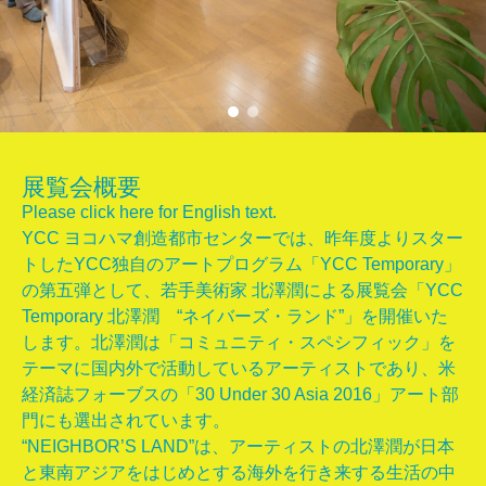
展覧会概要
Please click here for English text.
YCC ヨコハマ創造都市センターでは、昨年度よりスター
トしたYCC独自のアートプログラム「YCC Temporary」
の第五弾として、若手美術家 北澤潤による展覧会「YCC
Photo : Ken kato
Photo : Ken kato
Temporary 北澤潤 “ネイバーズ・ランド”」を開催いた
します。北澤潤は「コミュニティ・スペシフィック」を
テーマに国内外で活動しているアーティストであり、米
経済誌フォーブスの「30 Under 30 Asia 2016」アート部
門にも選出されています。
“NEIGHBOR’S LAND”は、アーティストの北澤潤が日本
と東南アジアをはじめとする海外を行き来する生活の中