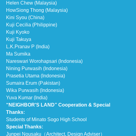
Helen Chew (Malaysia)
HowSiong Thong (Malaysia)
Kini Syou (China)
Kuji Cecilia (Philippine)
Kuji Kyoko
Kuji Takuya
L.K.Pranav P (India)
Ma Sumika
Nareswari Worohapsari (Indonesia)
Nining Purwasih (Indonesia)
Prasetia Utama (Indonesia)
Sumaira Erum (Pakistan)
Wika Purwasih (Indonesia)
Yuva Kumar (India)
“NEIGHBOR'S LAND” Cooperation & Special
Thanks:
Students of Minato Sogo High School
Special Thanks:
Junpei Nousaku（Architect, Design Adviser）