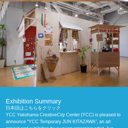
Exhibition Summary
日本語はこちらをクリック
YCC Yokohama CreativeCity Center (YCC) is pleased to
announce “YCC Temporary JUN KITAZAWA”, an art