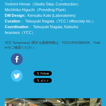
Yoshimi Hirose（Studio Step, Construction）
Michihiko Higuchi（Providing Plant）
DM Design:
Kensaku Kato (Laboratories)
Curation
： Tetsuyuki Nagata（
YCC
/
offsociety inc.
）
Coordination
： Tetsuyuki Nagata, Natsuho
Iwasawa（
YCC
）
YCC Temporaryに関する最新情報は、YCCのFACEBOOK、Twitt
erをご確認ください。