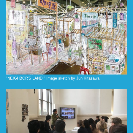
"NEIGHBOR'S LAND " Image sketch by Jun Kitazawa