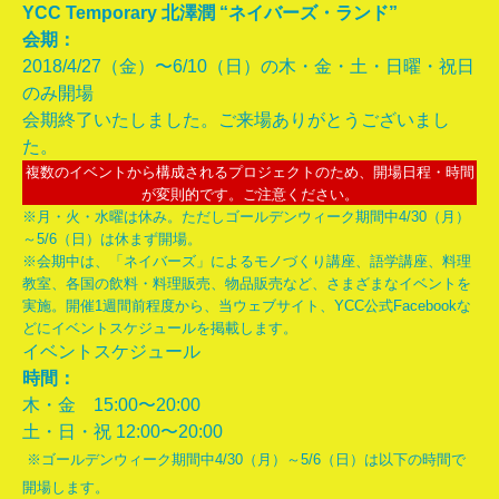
YCC Temporary 北澤潤 “ネイバーズ・ランド”
会期：
2018/4/27（金）〜6/10（日）の木・金・土・日曜・祝日
のみ開場
会期終了いたしました。ご来場ありがとうございまし
た。
複数のイベントから構成されるプロジェクトのため、開場日程・時間
が変則的です。ご注意ください。
※月・火・水曜は休み。ただしゴールデンウィーク期間中4/30（月）
～5/6（日）は休まず開場。
※会期中は、「ネイバーズ」によるモノづくり講座、語学講座、料理
教室、各国の飲料・料理販売、物品販売など、さまざまなイベントを
実施。開催1週間前程度から、当ウェブサイト、YCC公式Facebookな
どにイベントスケジュールを掲載します。
イベントスケジュール
時間：
木・金 15:00〜20:00
土・日・祝 12:00〜20:00
※ゴールデンウィーク期間中4/30（月）～5/6（日）は以下の時間で
開場します。