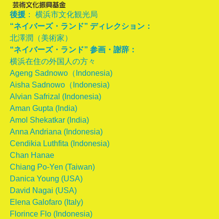
後援
： 横浜市文化観光局
“ネイバーズ・ランド” ディレクション：
北澤潤（美術家）
“ネイバーズ・ランド” 参画・謝辞：
横浜在住の外国人の方々
Ageng Sadnowo（Indonesia)
Aisha Sadnowo（Indonesia)
Alvian Safrizal (Indonesia)
Aman Gupta (India)
Amol Shekatkar (India)
Anna Andriana (Indonesia)
Cendikia Luthfita (Indonesia)
Chan Hanae
Chiang Po-Yen (Taiwan)
Danica Young (USA)
David Nagai (USA)
Elena Galofaro (Italy)
Florince Flo (Indonesia)