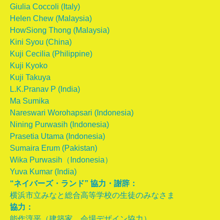
Giulia Coccoli (Italy)
Helen Chew (Malaysia)
HowSiong Thong (Malaysia)
Kini Syou (China)
Kuji Cecilia (Philippine)
Kuji Kyoko
Kuji Takuya
L.K.Pranav P (India)
Ma Sumika
Nareswari Worohapsari (Indonesia)
Nining Purwasih (Indonesia)
Prasetia Utama (Indonesia)
Sumaira Erum (Pakistan)
Wika Purwasih（Indonesia）
Yuva Kumar (India)
“ネイバーズ・ランド” 協力・謝辞：
横浜市立みなと総合高等学校の生徒のみなさま
協力：
能作淳平（建築家、会場デザイン協力）