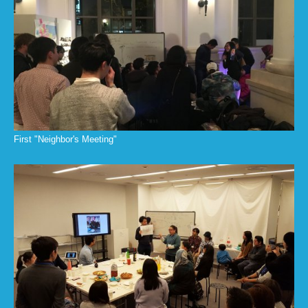
First "Neighbor's Meeting"