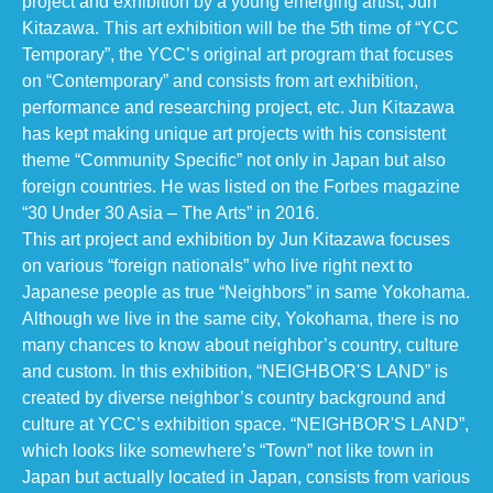
project and exhibition by a young emerging artist, Jun
Kitazawa. This art exhibition will be the 5th time of “YCC
Temporary”, the YCC’s original art program that focuses
on “Contemporary” and consists from art exhibition,
performance and researching project, etc. Jun Kitazawa
has kept making unique art projects with his consistent
theme “Community Specific” not only in Japan but also
foreign countries. He was listed on the Forbes magazine
“30 Under 30 Asia – The Arts” in 2016.
This art project and exhibition by Jun Kitazawa focuses
on various “foreign nationals” who live right next to
Japanese people as true “Neighbors” in same Yokohama.
Although we live in the same city, Yokohama, there is no
many chances to know about neighbor’s country, culture
and custom. In this exhibition, “NEIGHBOR'S LAND” is
created by diverse neighbor’s country background and
culture at YCC’s exhibition space. “NEIGHBOR'S LAND”,
which looks like somewhere’s “Town” not like town in
Japan but actually located in Japan, consists from various