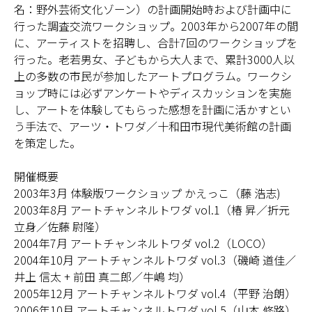
名：野外芸術文化ゾーン）の計画開始時および計画中に
行った調査交流ワークショップ。2003年から2007年の間
に、アーティストを招聘し、合計7回のワークショップを
行った。老若男女、子どもから大人まで、累計3000人以
上の多数の市民が参加したアートプログラム。ワークシ
ョップ時には必ずアンケートやディスカッションを実施
し、アートを体験してもらった感想を計画に活かすとい
う手法で、アーツ・トワダ／十和田市現代美術館の計画
を策定した。
開催概要
2003年3月 体験版ワークショップ かえっこ（藤 浩志)
2003年8月 アートチャンネルトワダ vol.1（椿 昇／折元
立身／佐藤 尉隆）
2004年7月 アートチャンネルトワダ vol.2（LOCO）
2004年10月 アートチャンネルトワダ vol.3（磯崎 道佳／
井上 信太 + 前田 真二郎／牛嶋 均）
2005年12月 アートチャンネルトワダ vol.4（平野 治朗）
2006年10月 アートチャンネルトワダ vol.5（山本 修路）