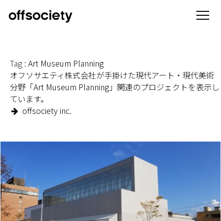
Tag :
Art Museum Planning
オフソサエティ株式会社が手掛けた現代アート・現代美術
分野「
Art Museum Planning
」関連のプロジェクトを表示し
ています。
offsociety inc.