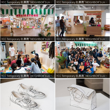
YCC Temporary 北澤潤 “NEIGHBOR’S LAND” | 2018
YCC Temporary 北澤潤 “NEIGHBOR’S LAND” | 2018
YCC Temporary 北澤潤 “NEIGHBOR’S LAND” | 2018
YCC Temporary 北澤潤 “NEIGHBOR’S LAND” | 2018
YCC Temporary 北澤潤 “NEIGHBOR’S LAND” | 2018
YCC Temporary 北澤潤 “NEIGHBOR’S LAND” | 2018