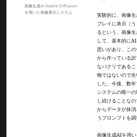
稿
カ
画像生成AI Stable Diffusion
日:
テ
を用いた画像展示システム
実験的に、画像生成A
ゴ
プレイに表示（う
リ
ー
るという、画像生
して、基本的にA
思いがあり、この
から作っている訳
なパクリであるこ
物ではないので生
した。今後、数年
システムの唯一の
し続けることなの
からデータが抹消
うプロンプトを調
画像生成AIを用