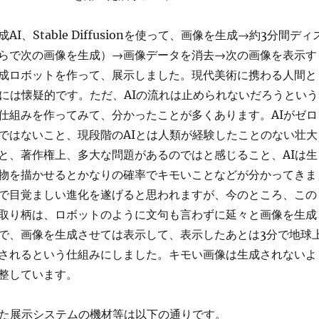
I、Stable Diffusionを使って、画像を生成→約3分間ディ
らで次の画像を生成）→画像データを消去→次の画像を表示す
成ロボットを作って、展示しました。現代美術に携わる人間と
Iには懐疑的です。ただ、AIの流れは止められないだろうという
仕組みを作ってみて、分かったことが多くあります。AIがゼロ
ではないこと、現段階のAIとは人類が経験したことのない壮大
と、著作権上、多大な問題があるのではと感じること、AIは生
物を描かせるとかなりの確率でキモいことなどが分かってきま
で目覚ましい進化を遂げると思われますが、今のところ、この
取り柄は、ロボットのように文句も言わずに延々と画像を生成
で、画像を生成させては表示して、表示したあとは3分で地球
されるという仕組みにしました。キモい画像は生成されないよ
整しています。
いた展示システムの機材等は以下の通りです。