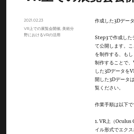
投
2021.02.23
作成した3Dデー
稿
カ
VR上での展覧会開催
,
美術分
日:
テ
野におけるVRの活用
Step3で作成
ゴ
て公開します。こ
リ
ー
を制作する、もし
制作することで、
した3Dデータを
開した3Dデータ
覧ください。
作業手順は以下で
1. VR上（Oculu
イル形式でエクス