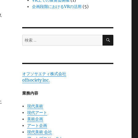
VR上での展覧会開催
(1)
企画段階におけるVRの活用
(5)
ス
検
検
索
索:
オフソサエティ株式会社
offsociety inc.
業務内容
上
現代美術
現代アート
美術企画
アート企画
現代美術 会社