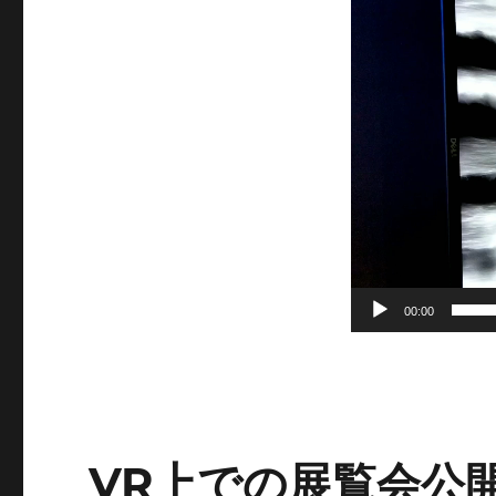
画
プ
レ
ー
ヤ
ー
00:00
VR上での展覧会公