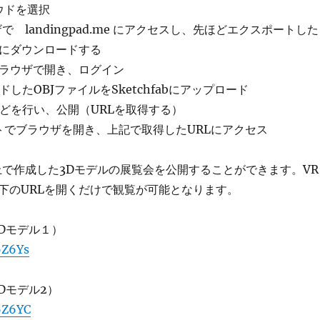
ウドを選択
ザで landingpad.me にアクセスし、先ほどエクスポートした
Cにダウンロードする
ラウザで開き、ログイン
ドしたOBJファイルをSketchfabにアップロード
などを行い、公開（URLを取得する）
ットでブラウザを開き、上記で取得したURLにアクセス
上で作成した3Dモデルの展覧会を公開することができます。VR
下のURLを開くだけで観覧が可能となります。
3Dモデル１）
6Z6Ys
Dモデル2）
/6Z6YC