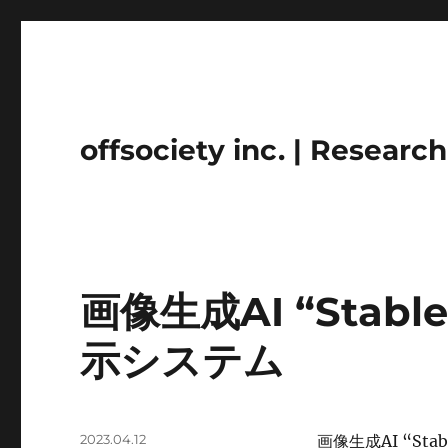
offsociety inc. | Researc
画像生成AI “Stabl
示システム
投
2023.04.12
画像生成AI “Sta