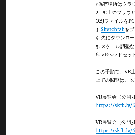
※保存場所はクラ
2. PC上のブラウ
OBJファイルをP
3.
Sketchfab
をブ
4. 先にダウンロー
5. スケール調整
6. VRヘッドセ
この手順で、VR
上での閲覧は、以
VR展覧会（公開
https://skfb.ly/
VR展覧会（公開3
https://skfb.ly